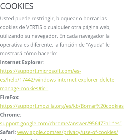
COOKIES
Usted puede restringir, bloquear o borrar las
cookies de VERTIS o cualquier otra página web,
utilizando su navegador. En cada navegador la
operativa es diferente, la función de “Ayuda” le
mostrará cómo hacerlo:
Internet Explorer
:
https://support.microsoft.com/es-
es/help/17442/windows-internet-explorer-delete-
manage-cookies#ie=
FireFox
:
https://support.mozilla.org/es/kb/Borrar%20cookies
Chrome
:
support.google.com/chrome/answer/95647?hl=”es”
Safari
:
www.apple.com/es/privacy/use-of-cookies/