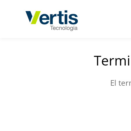
Termi
El te