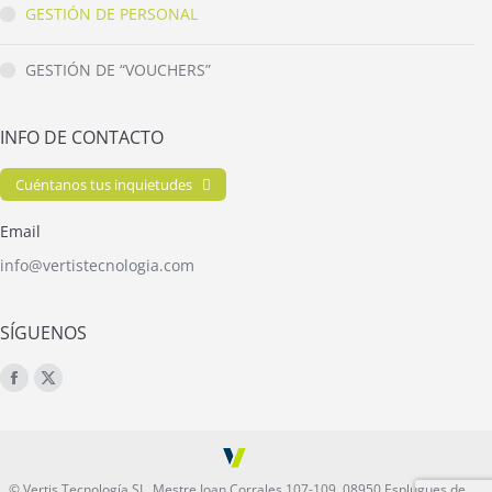
GESTIÓN DE PERSONAL
GESTIÓN DE “VOUCHERS”
INFO DE CONTACTO
Cuéntanos tus inquietudes
Email
info@vertistecnologia.com
SÍGUENOS
Encuéntranos en:
Facebook
X
page
page
opens
opens
in
in
© Vertis Tecnología SL, Mestre Joan Corrales 107-109, 08950 Esplugues de